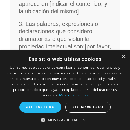
aparece en [indicar el contenido, y
la ubicación del mismo].
3. Las palabras, expresiones o
declaraciones que considero
difamatorias o que violan la
propiedad intelectual son:[por favor,
transcribe las palabras o
×
Ese sitio web utiliza cookies
expresiones, por las cuales estás
Utilizamos cookies para personalizar el contenido, los anuncios y
reclamando].
analizar nuestro tráfico. También compartimos información sobre su
uso de nuestro sitio con nuestros socios de publicidad y análisis,
4. El usuario que ha creado esos
quienes pueden combinarla con otra información que les haya
contenidos es [usuario]
proporcionado o que hayan recopilado a partir del uso de sus
servicios.
Más información
5. Considero que estas palabras,
ACEPTAR TODO
RECHAZAR TODO
expresiones, imágenes, contenidos
o declaraciones son difamatorias o
MOSTRAR DETALLES
violan la propiedad intelectual o es